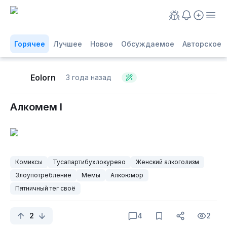
Горячее
Лучшее
Новое
Обсуждаемое
Авторское
Eolorn
3 года назад
Алкомем I
Комиксы
Тусапартибухлокурево
Женский алкоголизм
Злоупотребление
Мемы
Алкоюмор
Пятничный тег своё
2
4
2