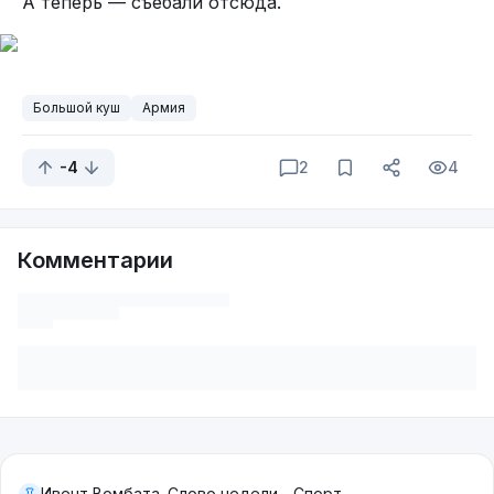
А теперь — съебали отсюда.
Большой куш
Армия
-4
2
4
Комментарии
Ивент Вомбата. Слово недели - Спорт