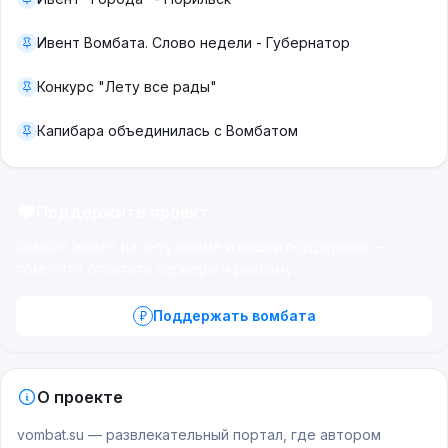
Ивент Вомбата. Слово недели - Губернатор
Конкурс "Лету все рады"
Капибара объединилась с Вомбатом
Поддержите проект
Вомбат живёт на энтузиазме и вашей поддержке —
помогите оплатить серверы и рекламу.
Поддержать вомбата
О проекте
vombat.su — развлекательный портал, где автором