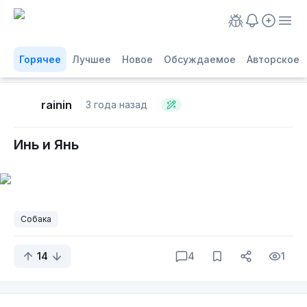
Горячее
Лучшее
Новое
Обсуждаемое
Авторское
rainin
3 года назад
Инь и Янь
Собака
14
4
1