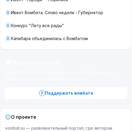
Ивент Вомбата. Слово недели - Губернатор
Конкурс "Лету все рады"
Капибара объединилась с Вомбатом
Поддержите проект
Вомбат живёт на энтузиазме и вашей поддержке —
помогите оплатить серверы и рекламу.
Поддержать вомбата
О проекте
vombat.su — развлекательный портал, где автором