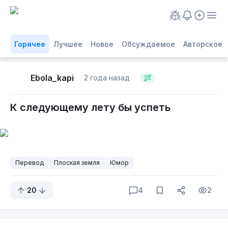
Горячее
Лучшее
Новое
Обсуждаемое
Авторское
Ebola_kapi
2 года назад
К следующему лету бы успеть
Перевод
Плоская земля
Юмор
20
4
2