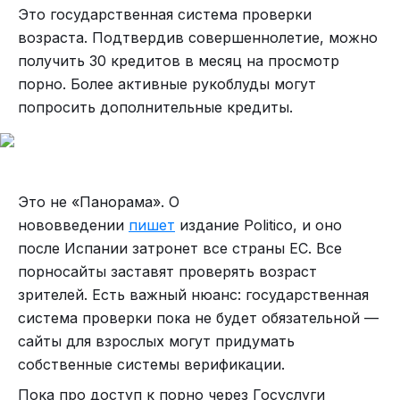
тысяч подписчиков меня уже читают в телеге.
Это государственная система проверки
талончики. Я схватила первый и побежала. А
Сорри, если кому не понравилось что оставил
возраста. Подтвердив совершеннолетие, можно
адская машина продолжала методично
ссылку. Не хотел вас разозлить :)
получить 30 кредитов в месяц на просмотр
выплевывать их уже после моего ухода. Все
порно. Более активные рукоблуды могут
табло и правда теперь было заполнено талонами
попросить дополнительные кредиты.
с моей фамилией... "Все, теперь никого больше
не буду принимать, пока эти талоны не погашу!!!
До конца дня буду теперь сидеть гасить их!" -
бросает напоследок эта мразь и захлопывает
Это не «Панорама». О
окно.И я понимаю что мне пизда. Натурально
нововведении
пишет
издание Politico, и оно
пизда, потому что эти люди хоть и наделены
после Испании затронет все страны ЕС. Все
безграничным терпением, но вряд ли простят
порносайты заставят проверять возраст
такой обман их ожиданий... выскользнуть из
зрителей. Есть важный нюанс: государственная
плотного кольца у меня нет шансов, сейчас меня
система проверки пока не будет обязательной —
раздерут в клочки вместе с моим злосчастным
сайты для взрослых могут придумать
паспортом...Но тут случилось еще одно чудо.
собственные системы верификации.
Никто не стал на меня кидаться, со всех сторон
на меня смотрели сочувствующие глаза. "Она на
Пока про доступ к порно через Госуслуги