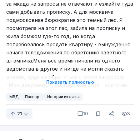
регистрацию. От имени продавца выступала
за мкада на запросы не отвечают и езжайте туда
женщина, похожая на фотографию в паспорте, и
сами добывать прописку. А для москвича
даже нотариально удостоверенное согласие
подмосковная бюрократия это темный лес. Я
супруга на продажу квартиры имелось (также
посмотрела на этот лес, забила на прописку и
полученное по поддельному паспорту).
жила бомжом где-то год, но когда
Было возбуждено уголовное дело, в ходе
потребовалось продать квартиру - вынужденно
которого был задержан «квартирант». Он
начала телодвижения по обретению заветного
объяснил, что снять квартиру его попросил его
штампика.Меня все время пинали из одного
знакомый, с целью заполучить копию паспорта
ведомства в другое и нигде не могли сказать
собственника.
внятно, куда же обратиться с миом запросом.
Показать полностью
"Мои документы", паспортный стол - никто не
Суд признал договор купли-продажи квартиры
мог помочь. Уже позже оказалось, что нужно
недействительным, а с подсудимого взыскали
МВД
Паспорт
Истории из жизни
было просто пойти в ближайший полицейский
4,5 млн рублей в пользу потерпевшей, которая
участок и все. Но так сложилась судьба, что он
приобрела квартиру у мошенников (приговор
21
10
3
был самым последним пунктом в моем
Центрального р-го суда г. Волгограда по делу №
путешествии.Умный читатель сказал бы, что
1-10/2019).
надо просто погуглить или позвонить на
P.S.
Здесь я пишу на разные темы, а вот в своём