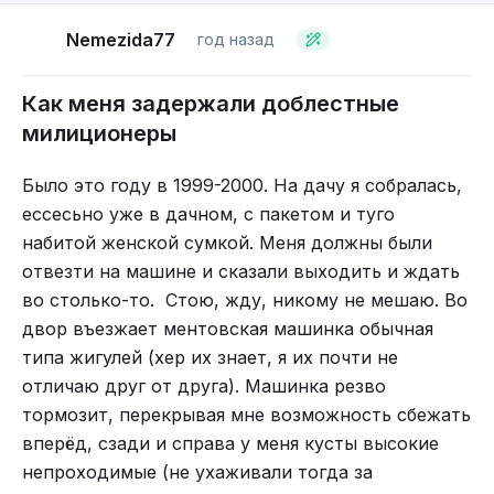
производительности.
Nemezida77
год назад
Как меня задержали доблестные
милиционеры
Было это году в 1999-2000. На дачу я собралась,
ессесьно уже в дачном, с пакетом и туго
Под воздействием ультрафиолетового света
набитой женской сумкой. Меня должны были
страницы превращаются в нечто еще более
отвезти на машине и сказали выходить и ждать
впечатляющее.
во столько-то. Стою, жду, никому не мешаю. Во
двор въезжает ментовская машинка обычная
типа жигулей (хер их знает, я их почти не
отличаю друг от друга). Машинка резво
тормозит, перекрывая мне возможность сбежать
вперёд, сзади и справа у меня кусты высокие
непроходимые (не ухаживали тогда за