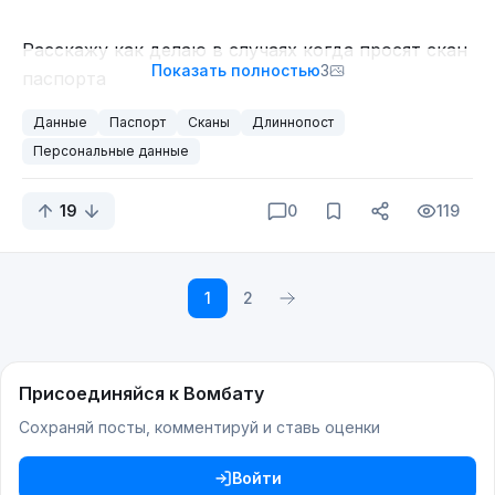
Расскажу как делаю в случаях когда просят скан
Показать полностью
3
паспорта
Сверху на скан кладу бумажку, на которой
Данные
Паспорт
Сканы
Длиннопост
написано в какую контору, для кого идет этот
Персональные данные
скан и дата. Примерно так:
19
0
119
Думаю понятно. Разворот паспорта, сверху
кусочек бумажки. Все данные видны.
1
2
Было на памяти пару контор, которые в залупу
полезли типа "А мы такова принять не можем
Присоединяйся к Вомбату
патамушта я овца тупая и т.д..."
Сохраняй посты, комментируй и ставь оценки
Всегда получается объяснить, что она овца и
пусть это говно согласовывает там сама потому
Войти