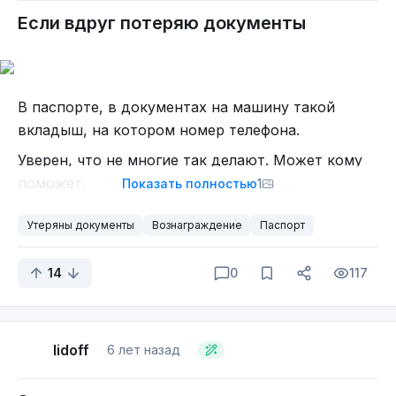
это были вы?" - и пожала плечами. Ей я в общем
Если вдруг потеряю документы
тоже благодарна за адекватность)Потом я
благополучно обратилась в нужный отдел мвд.
На вопрос мвдшников, почему я так долго к ним
шла, я рассказала в красках о своих эпических
В паспорте, в документах на машину такой
похождениях, после чего меня перекрестили,
вкладыш, на котором номер телефона.
молча поставили штамп и отпустили с богом. На
Уверен, что не многие так делают. Может кому
этом квест был окончен, хеппи-энд!
поможет.
Показать полностью
1
Утеряны документы
Вознаграждение
Паспорт
14
0
117
lidoff
6 лет назад