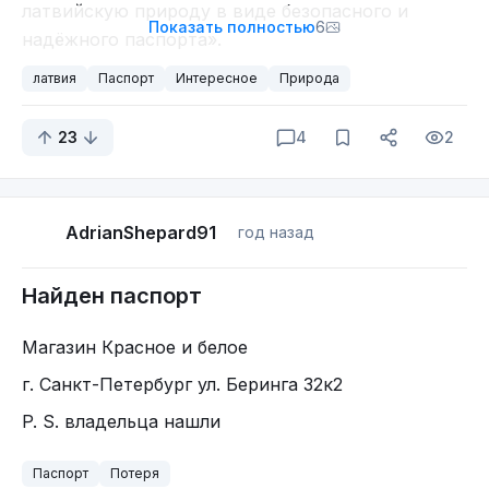
латвийскую природу в виде безопасного и
Показать полностью
6
надёжного паспорта».
Паспорт призван стать путешествием по
латвия
Паспорт
Интересное
Природа
сезонному разнообразию Латвии. Страницы
паспорта украшены фотографиями природы
23
4
2
фотографа Андриса Эглитиса, которые по-
настоящему оживают под ультрафиолетовым
светом, проявляя скрытые элементы. Однако
AdrianShepard91
год назад
использование разных изображений на каждой
странице — не только эстетический выбор; это
Найден паспорт
также значительно затрудняет подделку.
Символы Латвии, включая герб, флаг и
Магазин Красное и белое
государственный гимн, разбросаны по всему
г. Санкт-Петербург ул. Беринга 32к2
паспорту, как и другие изображения природы.
P. S. владельца нашли
Журавли, распространённые в Латвии птицы,
служат объединяющим фактором на страницах
Паспорт
Потеря
документа, олицетворяя концепцию отъезда и