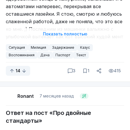
автоматами наперевес, перекрывая все
оставшиеся лазейки. Я стою, смотрю и любуюсь
слаженной работой, даже не поняла, что это все
ко мне. ;) Последним из машинки вальяжно с
Показать полностью
улыбочкой вытекает как кот высокий худой мент
без такой серьёзной экипировки и просит
Ситуация
Милиция
Задержание
Казус
предъявить паспорт. Мне-то что, я с паспортом
Воспоминания
Дача
Паспорт
Текст
в те года уже постоянно ходила. Одна только
загвоздка была - он был в сумке, битком набитой
14
3
1
415
всякой всячиной для дачи и дочки, к которой я
собственно и собиралась ехать. Поняв, что ни
хрена я так не смогу найти, я спросила нельзя
Ronant
7 месяцев назад
мне выложить всё из сумки на багажник
машины? Усмехаясь, тощий котик согласился, а
бойцы как-то подозрительно подтянулись. Но
Ответ на пост «Про двойные
мне-то что? Я законопослушный гражданин и с
стандарты»
собой ничего опасного не ношу. Начинаю