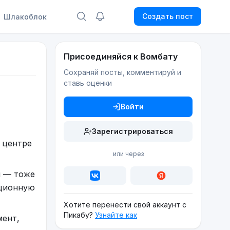
Создать пост
Шлакоблок
Присоединяйся к Вомбату
Сохраняй посты, комментируй и
ставь оценки
Войти
Зарегистрироваться
 центре
или через
н — тоже
ационную
Хотите перенести свой аккаунт с
Пикабу?
Узнайте как
мент,