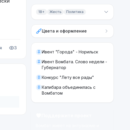
ески
18+
Жесть
Политика
Контент 18+
Цвета и оформление
Жесть
Политика
я
3
Ивент "Города" - Норильск
Ивент Вомбата. Слово недели -
Губернатор
Конкурс "Лету все рады"
Капибара объединилась с
Вомбатом
Поддержите проект
Вомбат живёт на энтузиазме и