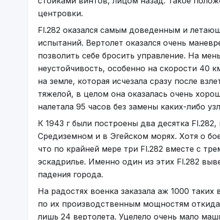
стойками винтов, лицом назад. Такое полож
центровки.
Fl.282 оказался самым доведенным и летающ
испытаний. Вертолет оказался очень маневр
позволить себе бросить управление. На мен
неустойчивость, особенно на скорости 40 к
на земле, которая исчезала сразу после взл
тяжелой, в целом она оказалась очень хоро
налетала 95 часов без замены каких-либо уз
К 1943 г были построены два десятка Fl.282
Средиземном и в Эгейском морях. Хотя о бо
что по крайней мере три Fl.282 вместе с тре
эскадрилье. Именно один из этих Fl.282 выв
падения города.
На радостях военка заказала аж 1000 таких в
по их производственным мощностям откидал
лишь 24 вертолета. Уцелело очень мало маш