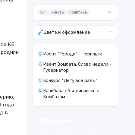
18+
Жесть
Политика
Контент 18+
Цвета и оформление
Жесть
ое КБ,
Политика
 родили
Ивент "Города" - Норильск
Ивент Вомбата. Слово недели -
Губернатор
Конкурс "Лету все рады"
Капибара объединилась с
серию,
Вомбатом
3 года
д в
Поддержите проект
Вомбат живёт на энтузиазме и