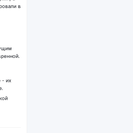
ровали в
сущим
вренной.
 - их
е.
кой