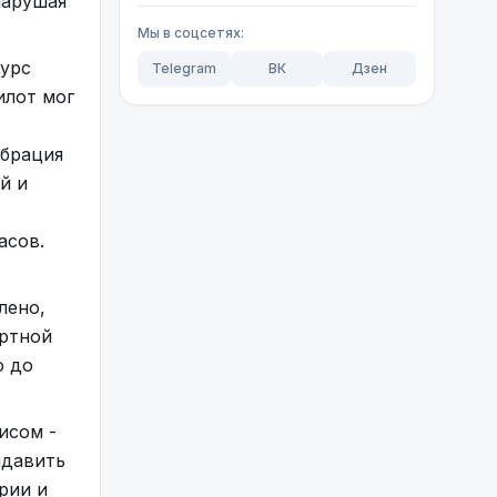
нарушая
Мы в соцсетях:
курс
Telegram
ВК
Дзен
илот мог
ибрация
й и
асов.
лено,
ортной
о до
исом -
ыдавить
рии и