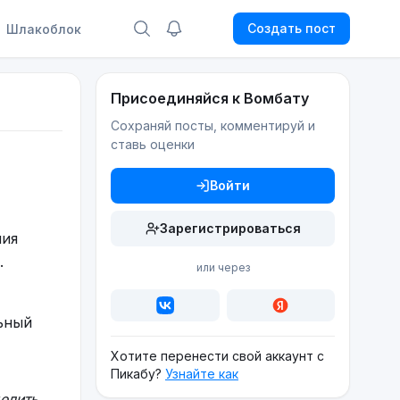
Создать пост
Шлакоблок
Присоединяйся к Вомбату
Сохраняй посты, комментируй и
ставь оценки
Войти
Зарегистрироваться
ния
.
или через
ьный
Хотите перенести свой аккаунт с
Пикабу?
Узнайте как
елить