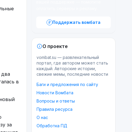
вашей поддержке — помогите
ельные
оплатить серверы и рекламу.
Поддержать вомбата
О проекте
vombat.su — развлекательный
портал, где автором может стать
каждый. Авторские истории,
 два
свежие мемы, последние новости
талась в
Баги и предложения по сайту
Новости Вомбата
 новый
Вопросы и ответы
Правила ресурса
о
О нас
зу за
Обработка ПД