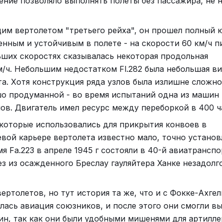
ение позволяло выполнять полеты без пассажира, не 
им вертолетом "третьего рейха", он прошел полный 
енным и устойчивым в полете - на скорости 60 км/ч п
ьших скоростях сказывалась некоторая продольная
м/ч. Небольшим недостатком Fl.282 была небольшая в
ета. Хотя конструкция ряда узлов была излишне сложно
шо продуманной - во время испытаний одна из машин
лов. Двигатель имел ресурс между переборкой в 400 ч
, которые использовались для прикрытия конвоев в
евой карьере вертолета известно мало, точно установ
мя Fa.223 в апреле 1945 г состояли в 40-й авиатрансп
ез из осажденного Бреслау гауляйтера Ханке незадолг
ертолетов, но тут история та же, что и с Фокке-Ахгел
ась авиация союзников, и после этого они смогли в
ин, так как они были удобными мишенями для артилле