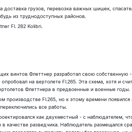
 доставка грузов, перевозка важных шишек, спасат
ибудь из труднодоступных районов.
r Fl. 282 Kolibri.
щих винтов Флеттнер разработал свою собственную -
пробовал на вертолете Fl.265. Эта схема, хотя и счи
вертолетов Флеттнера в предвоенные и военные годы.
ом производстве Fl.265, но к этому времени появился
 переключились все работы.
проектировался как двухместный - с наблюдателем, чт
в качестве разведчика. Наблюдатель размещался сра