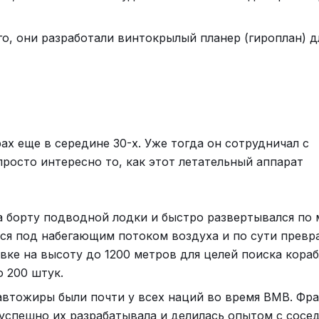
го, они разработали винтокрылый планер (гироплан) д
ах еще в середине 30-х. Уже тогда он сотрудничал с
просто интересно то, как этот летательный аппарат
а борту подводной лодки и быстро развертывался по 
лся под набегающим потоком воздуха и по сути превр
вке на высоту до 1200 метров для целей поиска кора
 200 штук.
автожиры были почти у всех наций во время ВМВ. Фр
успешно их разрабатывала и делилась опытом с сосед