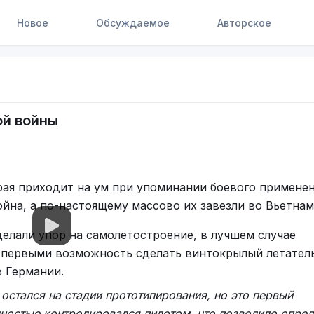
Новое
Обсуждаемое
Авторское
ой войны
рая приходит на ум при упоминании боевого примене
ойна, а по-настоящему массово их завезли во Вьетнам
елали упор на самолетостроение, в лучшем случае
о первыми возможность сделать винтокрылый летател
 Германии.
и остался на стадии прототипирования, но это первый
лностью контролировался пилотом, что позволило опред