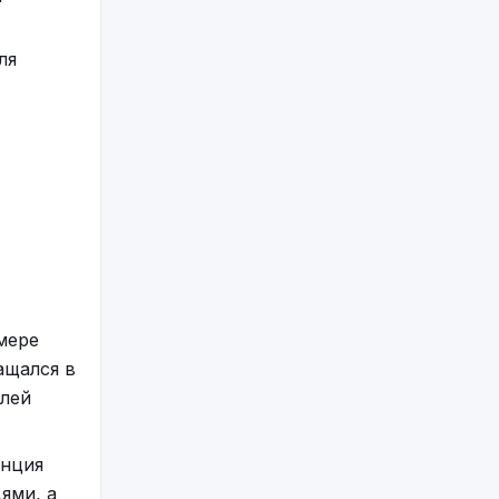
ля
мере
ащался в
блей
анция
ями, а