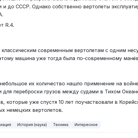
ли и до СССР. Однако собственно вертолеты эксплуати
А.
т R.4.
ло классическим современным вертолетам с одним не
этому машина уже тогда была по-современному манё
 небольшое их количество нашло применение на войне
и для переброски грузов между судами в Тихом Океан
в, которые уже спустя 10 лет поучаствовали в Корейс
ых немецких вертолетов.
виация
История (наука)
Техника
Интересное