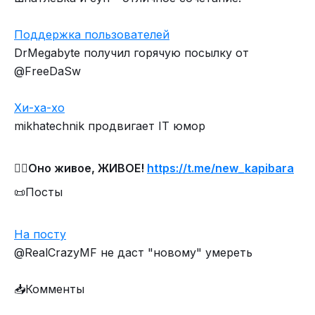
Поддержка пользователей
DrMegabyte получил горячую посылку от
@FreeDaSw
Хи-ха-хо
mikhatechnik продвигает IT юмор
🧟‍♀️Оно живое, ЖИВОЕ!
https://t.me/new_kapibara
📜Посты
На
посту
@RealCrazyMF не даст "новому" умереть
📥Комменты