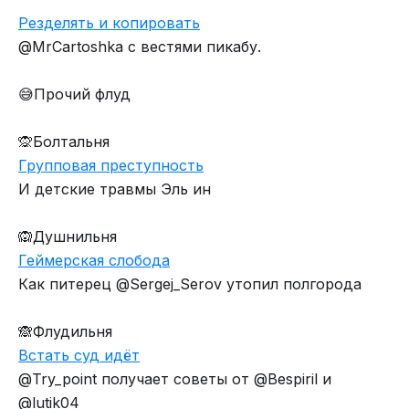
Резделять и копировать
@MrCartoshka с вестями пикабу.
😅Прочий флуд
🙊Болтальня
Групповая преступность
И детские травмы Эль ин
🙉Душнильня
Геймерская слобода
Как питерец @Sergej_Serov утопил полгорода
🙈Флудильня
Встать суд идёт
@Try_point получает советы от @Bespiril и
@lutik04