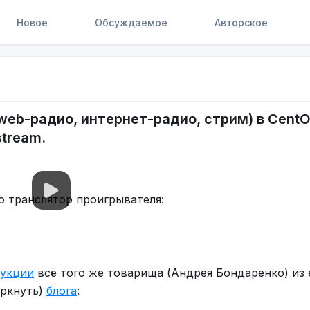
Новое
Обсуждаемое
Авторское
web-радио, интернет-радио, стрим) в CentO
stream.
о транслятор проигрывателя:
рукции
всё того же товарища (Андрея Бондаренко) из 
еркнуть)
блога
: