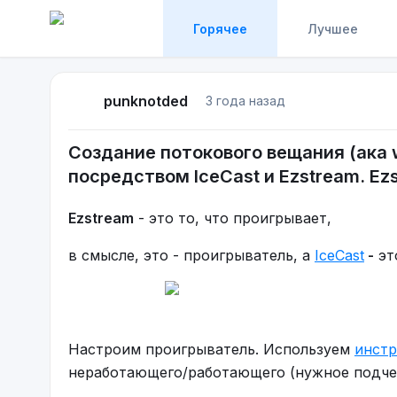
Горячее
Лучшее
punknotded
3 года назад
Создание потокового вещания (ака 
посредством IceCast и Ezstream. Ez
Ezstream
- это то, что проигрывает,
в смысле, это - проигрыватель, а
IceCast
-
эт
Настроим проигрыватель. Используем
инст
неработающего/работающего (нужное подч