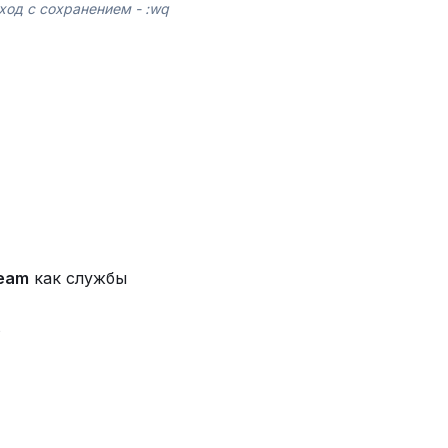
ход с сохранением - :wq
ream
как службы
e