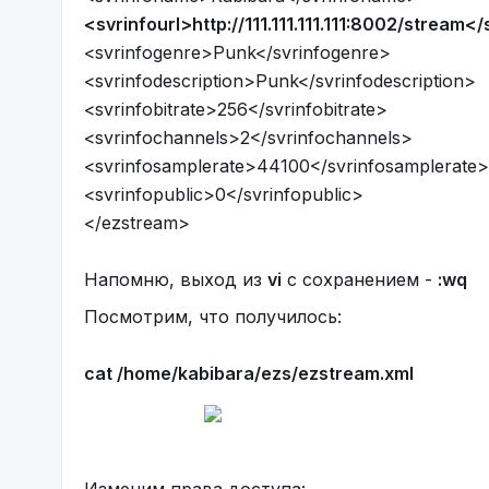
<svrinfourl>http://111.111.111.111:8002/stream</
<svrinfogenre>Punk</svrinfogenre>
<svrinfodescription>Punk</svrinfodescription>
<svrinfobitrate>256</svrinfobitrate>
<svrinfochannels>2</svrinfochannels>
<svrinfosamplerate>44100</svrinfosamplerate>
<svrinfopublic>0</svrinfopublic>
</ezstream>
Напомню, выход из
vi
с сохранением -
:wq
Посмотрим, что получилось:
cat /home/kabibara/ezs/ezstream.xml