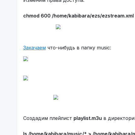
Изменим права доступа:
chmod 600 /home/kabibara/ezs/ezstream.xml
Закачаем
что-нибудь в папку music:
Создадим плейлист
playlist.m3u
в директор
ls /home/kabibara/music/* > /home/kabibara/pl