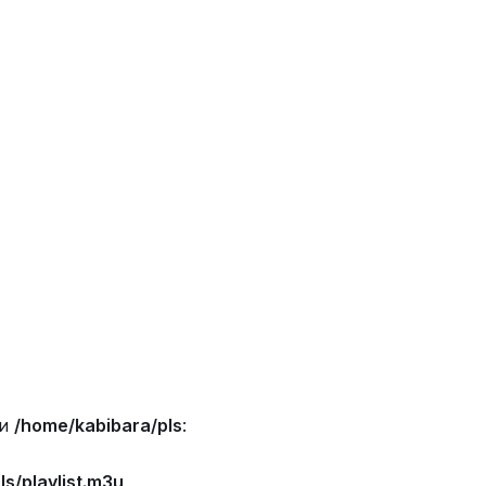
ии
/home/kabibara/pls
:
s/playlist.m3u