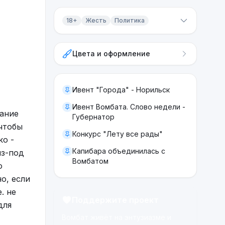
18+
Жесть
Политика
Контент 18+
Цвета и оформление
Жесть
Политика
Ивент "Города" - Норильск
Ивент Вомбата. Слово недели -
ание
Губернатор
 чтобы
Конкурс "Лету все рады"
ко -
Капибара объединилась с
из-под
Вомбатом
ю
о, если
. не
Поддержите проект
для
Вомбат живёт на энтузиазме и