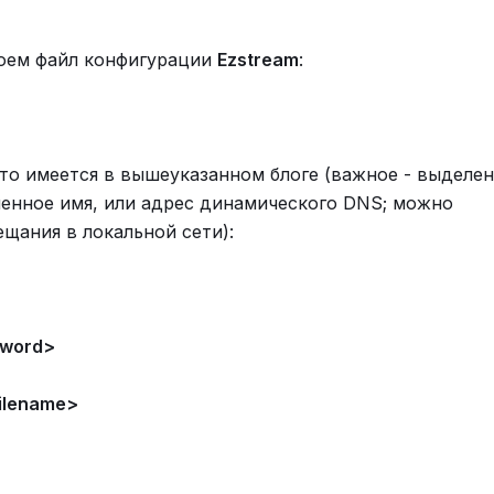
роем файл конфигурации
Ezstream
:
что имеется в вышеуказанном блоге (важное - выделен
 доменное имя, или адрес динамического DNS; можно
ещания в локальной сети):
sword>
filename>