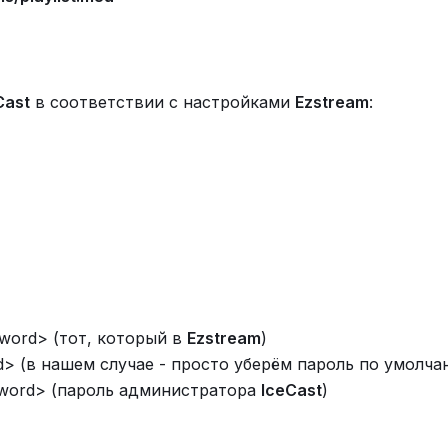
Cast
в соответствии с настройками
Ezstream
:
sword> (тот, который в
Ezstream
)
rd> (в нашем случае - просто уберём пароль по умолча
sword> (пароль администратора
IceCast
)