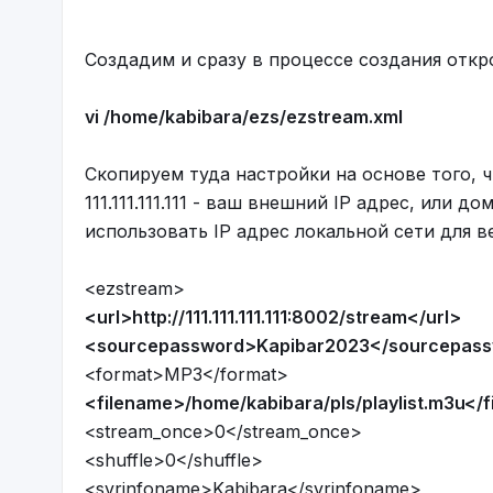
Создадим и сразу в процессе создания отк
vi /home/kabibara/ezs/ezstream.xml
Скопируем туда настройки на основе того, 
111.111.111.111 - ваш внешний IP адрес, или
использовать IP адрес локальной сети для в
<ezstream>
<url>http://111.111.111.111:8002/stream</url>
<sourcepassword>Kapibar2023</sourcepas
<format>MP3</format>
<filename>/home/kabibara/pls/playlist.m3u</
<stream_once>0</stream_once>
<shuffle>0</shuffle>
<svrinfoname>Kabibara</svrinfoname>