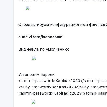
Отредактируем конфигурационный файл
Ice
sudo vi /etc/icecast.xml
Вид файла по умолчанию:
Установим пароли:
<source-password>
Kapibar2023
</source-pas
<relay-password>
Barikap2023
</relay-passwo
<admin-password>
Kapiradio2023
</admin-pas