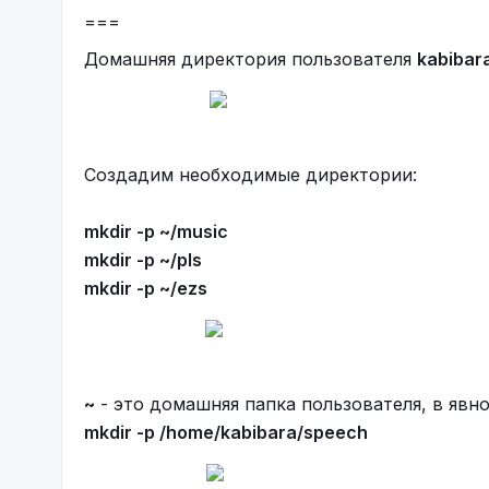
===
Домашняя директория пользователя
kabibar
Создадим необходимые директории:
mkdir -p ~/music
mkdir -p ~/pls
mkdir -p ~/ezs
~
- это домашняя папка пользователя, в явно
mkdir -p /home/kabibara/speech