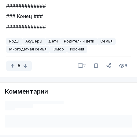
#############
### Конец ###
#############
Роды
Акушеры
Дети
Родители и дети
Семья
Многодетная семья
Юмор
Ирония
5
2
6
Комментарии