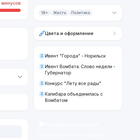
минусов
18+
Жесть
Политика
Контент 18+
Цвета и оформление
Жесть
Политика
Ивент "Города" - Норильск
Ивент Вомбата. Слово недели -
Губернатор
Конкурс "Лету все рады"
Капибара объединилась с
Вомбатом
Поддержите проект
Вомбат живёт на энтузиазме и