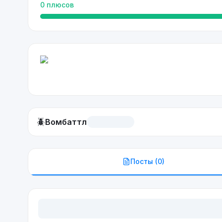
0
плюсов
🪲
Вомбаттл
Посты (
0
)