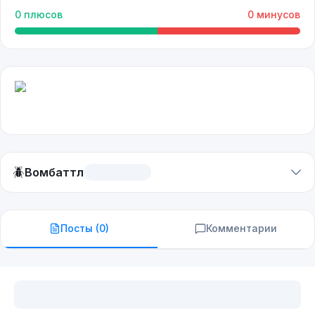
0
плюсов
0
минусов
🪲
Вомбаттл
Посты (
0
)
Комментарии