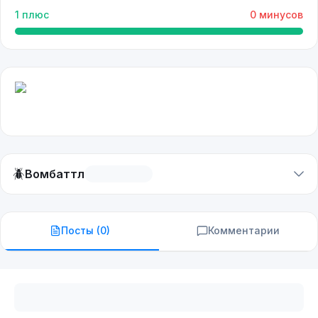
1
плюс
0
минусов
🪲
Вомбаттл
Посты (
0
)
Комментарии