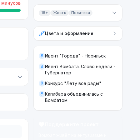
минусов
18+
Жесть
Политика
Контент 18+
Цвета и оформление
Жесть
Политика
Ивент "Города" - Норильск
Ивент Вомбата. Слово недели -
Губернатор
Конкурс "Лету все рады"
Капибара объединилась с
Вомбатом
Поддержите проект
Вомбат живёт на энтузиазме и