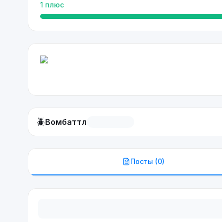
1
плюс
🪲
Вомбаттл
Посты (
0
)