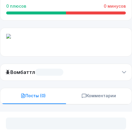
0
плюсов
0
минусов
🪲
Вомбаттл
Посты (
0
)
Комментарии