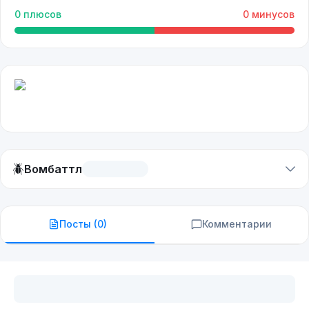
0
плюсов
0
минусов
🪲
Вомбаттл
Посты (
0
)
Комментарии