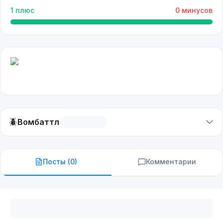
1
плюс
0
минусов
🪲
Вомбаттл
Посты (
0
)
Комментарии