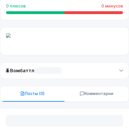
0
плюсов
0
минусов
🪲
Вомбаттл
Посты (
0
)
Комментарии