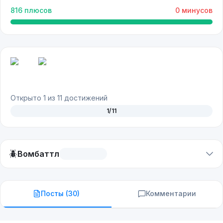
816
плюсов
0
минусов
Открыто
1
из
11
достижений
1
/
11
🪲
Вомбаттл
Посты (
30
)
Комментарии