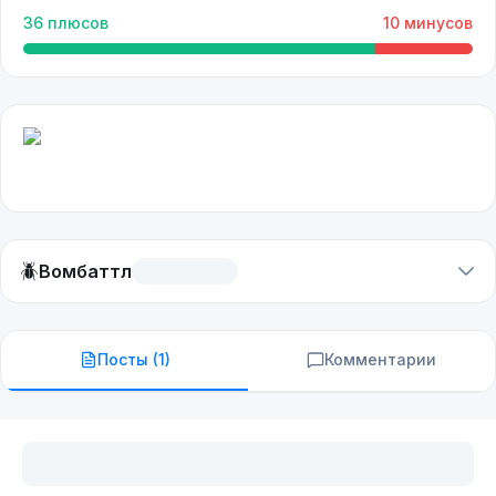
36
плюсов
10
минусов
🪲
Вомбаттл
Посты (
1
)
Комментарии