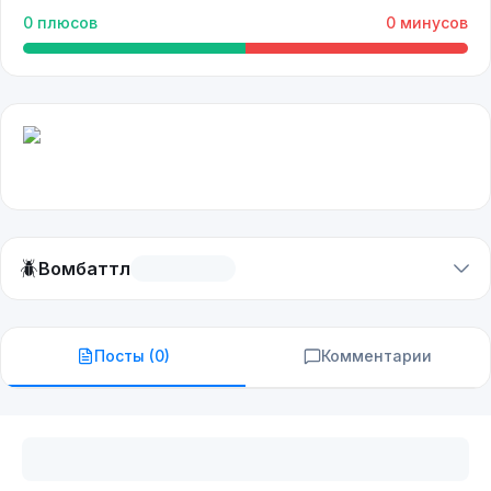
0
плюсов
0
минусов
🪲
Вомбаттл
Посты (
0
)
Комментарии