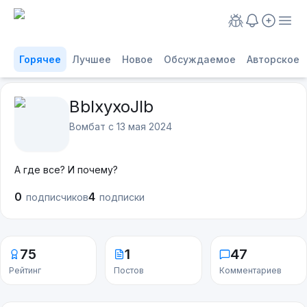
Горячее
Лучшее
Новое
Обсуждаемое
Авторское
BblxyxoJlb
Вомбат с
13 мая 2024
А где все? И почему?
0
4
подписчиков
подписки
75
1
47
Рейтинг
Постов
Комментариев