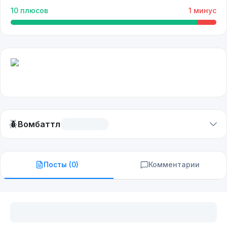
10
плюсов
1
минус
🪲
Вомбаттл
Посты (
0
)
Комментарии