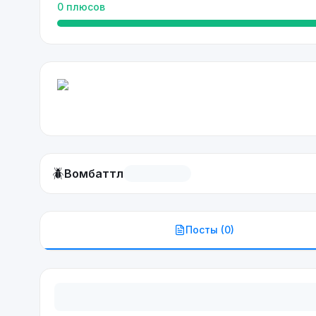
0
плюсов
🪲
Вомбаттл
Посты (
0
)