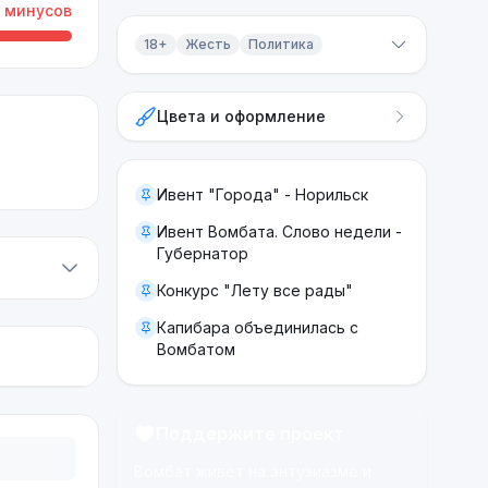
минусов
18+
Жесть
Политика
Контент 18+
Цвета и оформление
Жесть
Политика
Ивент "Города" - Норильск
Ивент Вомбата. Слово недели -
Губернатор
Конкурс "Лету все рады"
Капибара объединилась с
Вомбатом
Поддержите проект
Вомбат живёт на энтузиазме и