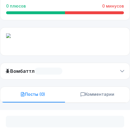
0
плюсов
0
минусов
🪲
Вомбаттл
Посты (
0
)
Комментарии