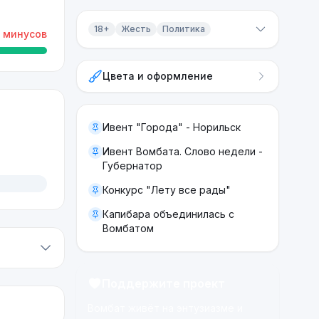
18+
Жесть
Политика
минусов
Контент 18+
Цвета и оформление
Жесть
Политика
Ивент "Города" - Норильск
Ивент Вомбата. Слово недели -
Губернатор
Конкурс "Лету все рады"
Капибара объединилась с
Вомбатом
Поддержите проект
Вомбат живёт на энтузиазме и