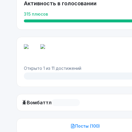
Активность в голосовании
315
плюсов
Открыто
1
из
11
достижений
🪲
Вомбаттл
Посты (
100
)