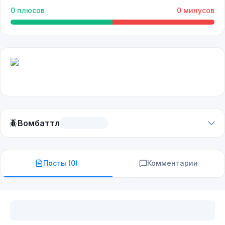
0
плюсов
0
минусов
🪲
Вомбаттл
Посты (
0
)
Комментарии