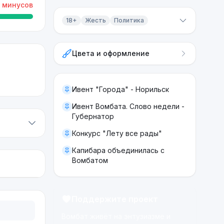
минусов
18+
Жесть
Политика
Контент 18+
Цвета и оформление
Жесть
Политика
Ивент "Города" - Норильск
Ивент Вомбата. Слово недели -
Губернатор
Конкурс "Лету все рады"
Капибара объединилась с
Вомбатом
Поддержите проект
Вомбат живёт на энтузиазме и