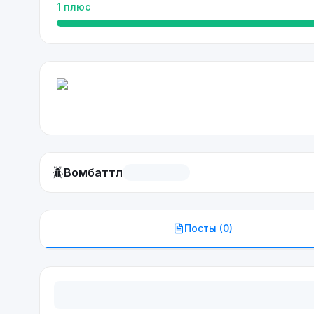
1
плюс
🪲
Вомбаттл
Посты (
0
)