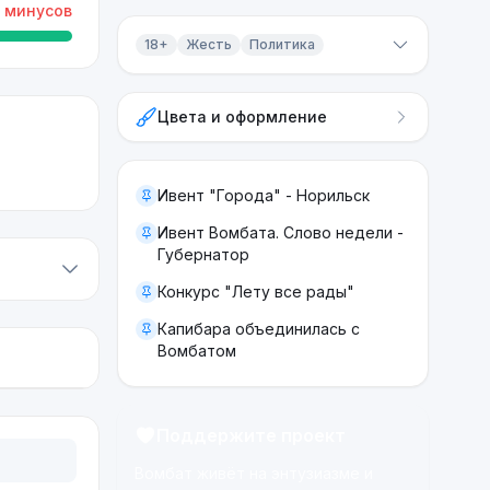
минусов
18+
Жесть
Политика
Контент 18+
Цвета и оформление
Жесть
Политика
Ивент "Города" - Норильск
Ивент Вомбата. Слово недели -
Губернатор
Конкурс "Лету все рады"
Капибара объединилась с
Вомбатом
Поддержите проект
Вомбат живёт на энтузиазме и