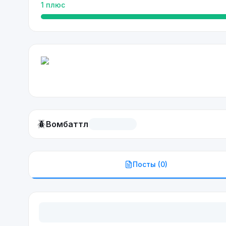
1
плюс
🪲
Вомбаттл
Посты (
0
)