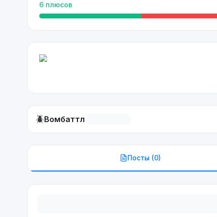
6
плюсов
🪲
Вомбаттл
Посты (
0
)