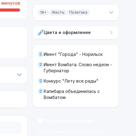
минусов
18+
Жесть
Политика
Контент 18+
Цвета и оформление
Жесть
Политика
Ивент "Города" - Норильск
Ивент Вомбата. Слово недели -
Губернатор
Конкурс "Лету все рады"
Капибара объединилась с
Вомбатом
Поддержите проект
Вомбат живёт на энтузиазме и