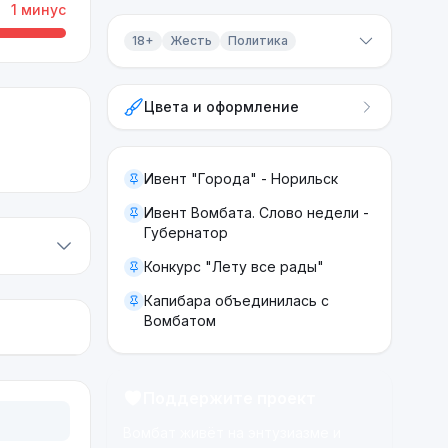
1
минус
18+
Жесть
Политика
Контент 18+
Цвета и оформление
Жесть
Политика
Ивент "Города" - Норильск
Ивент Вомбата. Слово недели -
Губернатор
Конкурс "Лету все рады"
Капибара объединилась с
Вомбатом
Поддержите проект
Вомбат живёт на энтузиазме и