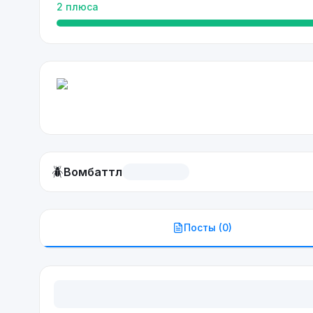
2
плюса
🪲
Вомбаттл
Посты (
0
)