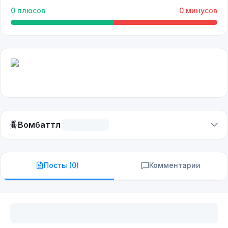
0
плюсов
0
минусов
🪲
Вомбаттл
Посты (
0
)
Комментарии