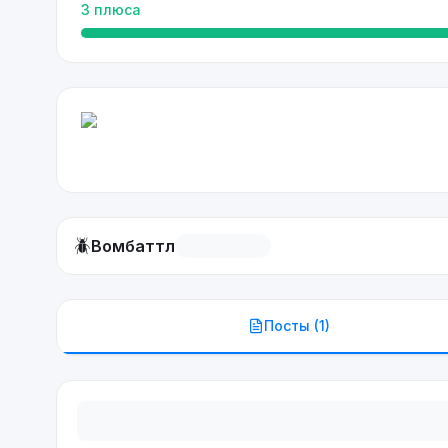
3
плюса
🪲
Вомбаттл
Посты (
1
)