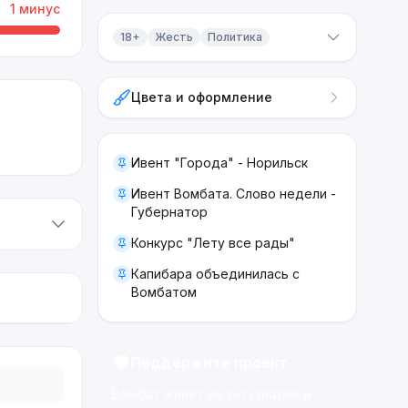
1
минус
18+
Жесть
Политика
Контент 18+
Цвета и оформление
Жесть
Политика
Ивент "Города" - Норильск
Ивент Вомбата. Слово недели -
Губернатор
Конкурс "Лету все рады"
Капибара объединилась с
Вомбатом
Поддержите проект
Вомбат живёт на энтузиазме и