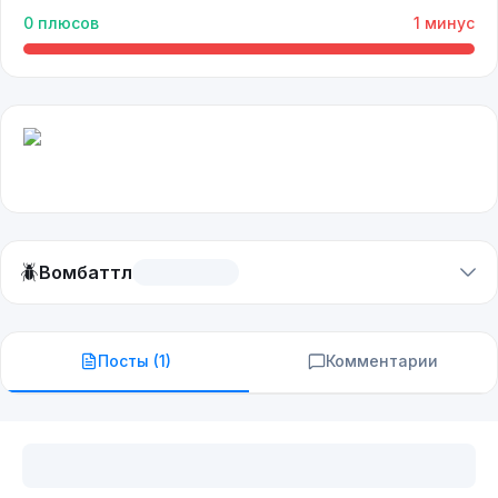
0
плюсов
1
минус
🪲
Вомбаттл
Посты (
1
)
Комментарии