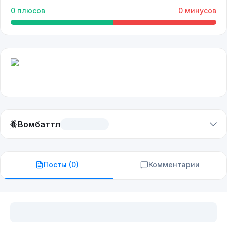
0
плюсов
0
минусов
🪲
Вомбаттл
Посты (
0
)
Комментарии