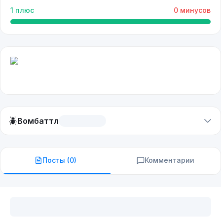
1
плюс
0
минусов
🪲
Вомбаттл
Посты (
0
)
Комментарии