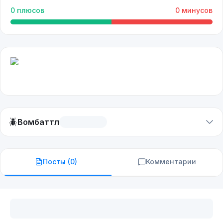
0
плюсов
0
минусов
🪲
Вомбаттл
Посты (
0
)
Комментарии