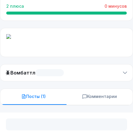
2
плюса
0
минусов
🪲
Вомбаттл
Посты (
1
)
Комментарии