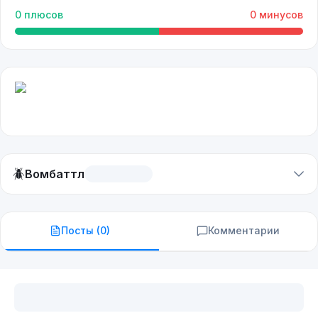
0
плюсов
0
минусов
🪲
Вомбаттл
Посты (
0
)
Комментарии