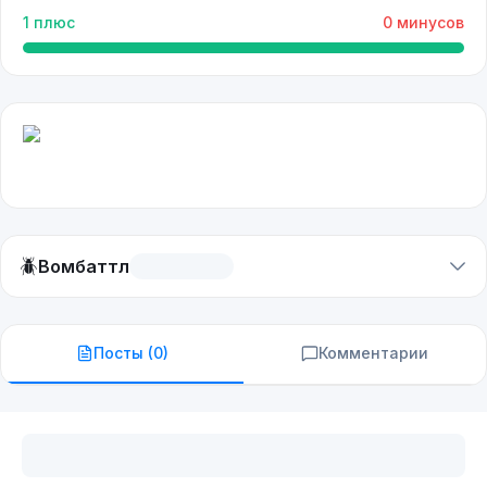
1
плюс
0
минусов
🪲
Вомбаттл
Посты (
0
)
Комментарии