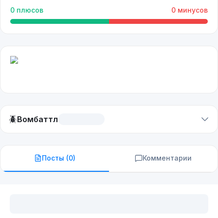
0
плюсов
0
минусов
🪲
Вомбаттл
Посты (
0
)
Комментарии