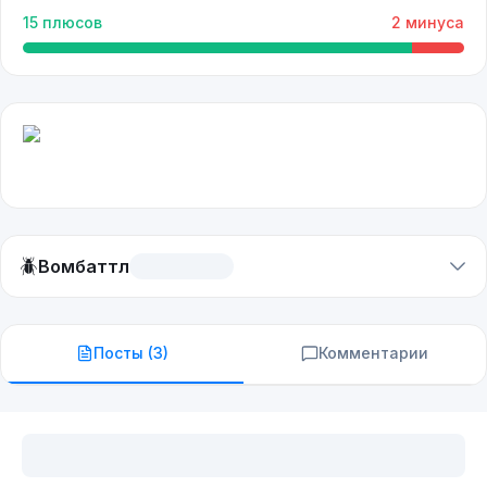
15
плюсов
2
минуса
🪲
Вомбаттл
Посты (
3
)
Комментарии