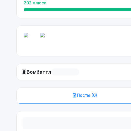
202
плюса
🪲
Вомбаттл
Посты (
0
)