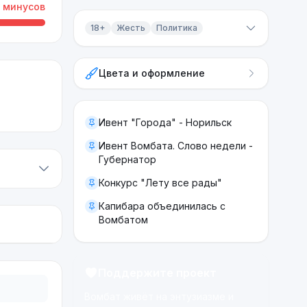
минусов
18+
Жесть
Политика
Контент 18+
Цвета и оформление
Жесть
Политика
Ивент "Города" - Норильск
Ивент Вомбата. Слово недели -
Губернатор
Конкурс "Лету все рады"
Капибара объединилась с
Вомбатом
Поддержите проект
Вомбат живёт на энтузиазме и