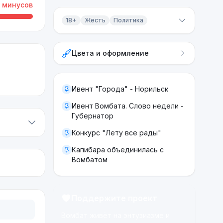
минусов
18+
Жесть
Политика
Контент 18+
Цвета и оформление
Жесть
Политика
Ивент "Города" - Норильск
Ивент Вомбата. Слово недели -
Губернатор
Конкурс "Лету все рады"
Капибара объединилась с
Вомбатом
Поддержите проект
Вомбат живёт на энтузиазме и