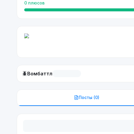
0
плюсов
🪲
Вомбаттл
Посты (
0
)