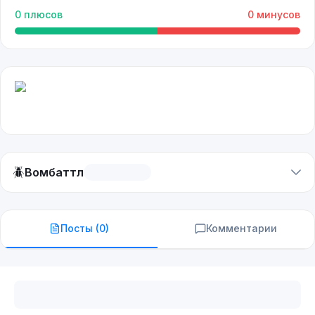
0
плюсов
0
минусов
🪲
Вомбаттл
Посты (
0
)
Комментарии