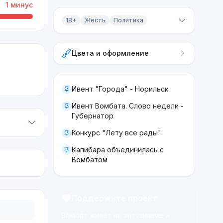
1
минус
18+
Жесть
Политика
Контент 18+
Цвета и оформление
Жесть
Политика
Ивент "Города" - Норильск
Ивент Вомбата. Слово недели -
Губернатор
Конкурс "Лету все рады"
Капибара объединилась с
Вомбатом
Поддержите проект
Вомбат живёт на энтузиазме и