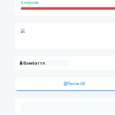
0
плюсов
🪲
Вомбаттл
Посты (
0
)