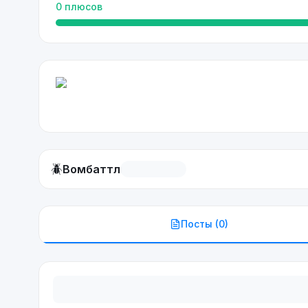
0
плюсов
🪲
Вомбаттл
Посты (
0
)