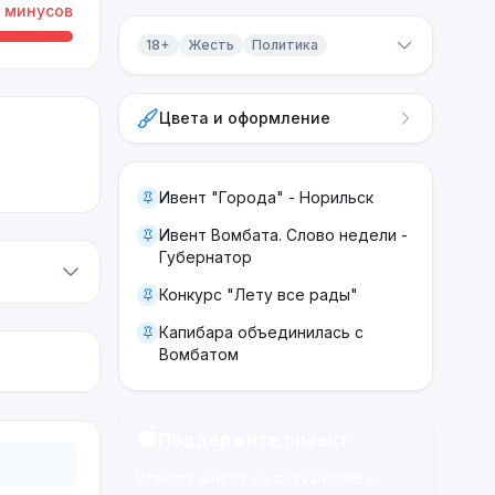
минусов
18+
Жесть
Политика
Контент 18+
Цвета и оформление
Жесть
Политика
Ивент "Города" - Норильск
Ивент Вомбата. Слово недели -
Губернатор
Конкурс "Лету все рады"
Капибара объединилась с
Вомбатом
Поддержите проект
Вомбат живёт на энтузиазме и