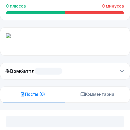
0
плюсов
0
минусов
🪲
Вомбаттл
Посты (
0
)
Комментарии