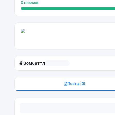
0
плюсов
🪲
Вомбаттл
Посты (
0
)