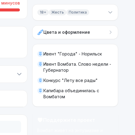
минусов
18+
Жесть
Политика
Контент 18+
Цвета и оформление
Жесть
Политика
Ивент "Города" - Норильск
Ивент Вомбата. Слово недели -
Губернатор
Конкурс "Лету все рады"
Капибара объединилась с
Вомбатом
Поддержите проект
Вомбат живёт на энтузиазме и